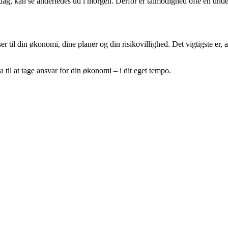
 i dag, kan se anderledes ud i morgen. Derfor er tålmodighed ofte en und
l din økonomi, dine planer og din risikovillighed. Det vigtigste er, a
ja til at tage ansvar for din økonomi – i dit eget tempo.