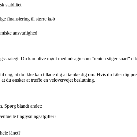
 stabilitet
e finansiering til større køb
nomiske ansvarlighed
sstrategi. Du kan blive mødt med udsagn som “renten stiger snart” eller
 dag, at du ikke kan tillade dig at tænke dig om. Hvis du føler dig presse
, at du ønsker at træffe en velovervejet beslutning.
em. Spørg blandt andet:
entuelle tinglysningsafgifter?
hele lånet?