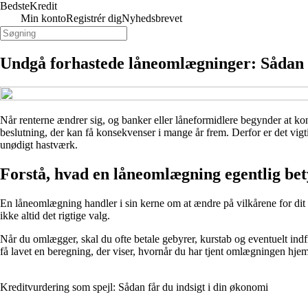
BedsteKredit
Min konto
Registrér dig
Nyhedsbrevet
Undgå forhastede låneomlægninger: Sådan si
Når renterne ændrer sig, og banker eller låneformidlere begynder at k
beslutning, der kan få konsekvenser i mange år frem. Derfor er det vigtigt
unødigt hastværk.
Forstå, hvad en låneomlægning egentlig be
En låneomlægning handler i sin kerne om at ændre på vilkårene for dit ek
ikke altid det rigtige valg.
Når du omlægger, skal du ofte betale gebyrer, kurstab og eventuelt indfr
få lavet en beregning, der viser, hvornår du har tjent omlægningen hjem
Kreditvurdering som spejl: Sådan får du indsigt i din økonomi