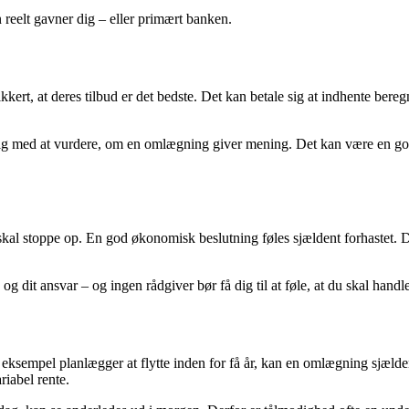
 reelt gavner dig – eller primært banken.
ert, at deres tilbud er det bedste. Det kan betale sig at indhente bere
 med at vurdere, om en omlægning giver mening. Det kan være en god in
 du skal stoppe op. En god økonomisk beslutning føles sjældent forhastet. 
 og dit ansvar – og ingen rådgiver bør få dig til at føle, at du skal ha
 eksempel planlægger at flytte inden for få år, kan en omlægning sjældent 
riabel rente.