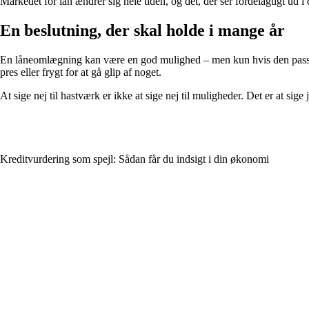
Markedet for lån ændrer sig hele tiden, og det, der ser fordelagtigt ud
En beslutning, der skal holde i mange år
En låneomlægning kan være en god mulighed – men kun hvis den passer ti
pres eller frygt for at gå glip af noget.
At sige nej til hastværk er ikke at sige nej til muligheder. Det er at sige 
Kreditvurdering som spejl: Sådan får du indsigt i din økonomi