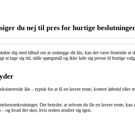
ger du nej til pres for hurtige beslutninge
ontakte dig med tilbud om at omlægge dit lån, kan det være fristende a
 at tage sig tid, stille spørgsmål og ikke lade sig presse til hurtige valg
tyder
sisterende lån – typisk for at få en lavere rente, kortere løbetid eller
ielsesomkostninger. Det betyder, at selvom du får en lavere rente, kan de
 – og hvad der sker, hvis renten ændrer sig igen.