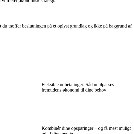
ervurderet økonomisk strategi.
t du træffer beslutningen på et oplyst grundlag og ikke på baggrund af
Fleksible udbetalinger: Sådan tilpasses
fremtidens økonomi til dine behov
Kombinér dine opsparinger – og få mest muligt
ud af dine penge