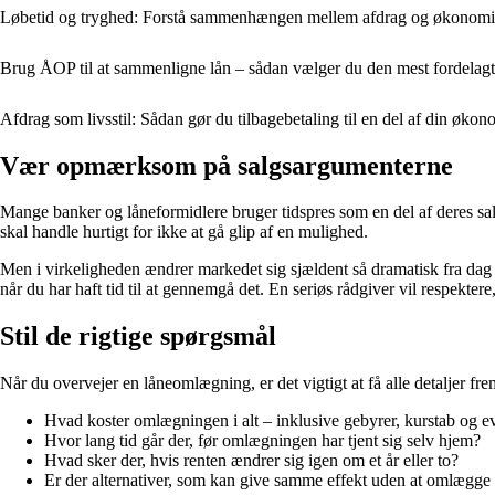
Løbetid og tryghed: Forstå sammenhængen mellem afdrag og økonomisk
Brug ÅOP til at sammenligne lån – sådan vælger du den mest fordelagtig
Afdrag som livsstil: Sådan gør du tilbagebetaling til en del af din øko
Vær opmærksom på salgsargumenterne
Mange banker og låneformidlere bruger tidspres som en del af deres salg
skal handle hurtigt for ikke at gå glip af en mulighed.
Men i virkeligheden ændrer markedet sig sjældent så dramatisk fra dag til
når du har haft tid til at gennemgå det. En seriøs rådgiver vil respektere
Stil de rigtige spørgsmål
Når du overvejer en låneomlægning, er det vigtigt at få alle detaljer fr
Hvad koster omlægningen i alt – inklusive gebyrer, kurstab og ev
Hvor lang tid går der, før omlægningen har tjent sig selv hjem?
Hvad sker der, hvis renten ændrer sig igen om et år eller to?
Er der alternativer, som kan give samme effekt uden at omlægge 