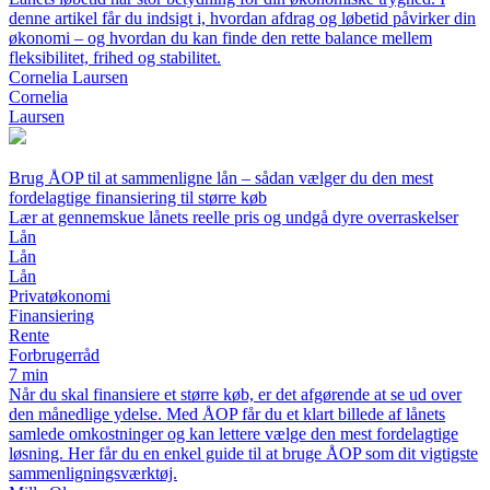
denne artikel får du indsigt i, hvordan afdrag og løbetid påvirker din
økonomi – og hvordan du kan finde den rette balance mellem
fleksibilitet, frihed og stabilitet.
Cornelia Laursen
Cornelia
Laursen
Brug ÅOP til at sammenligne lån – sådan vælger du den mest
fordelagtige finansiering til større køb
Lær at gennemskue lånets reelle pris og undgå dyre overraskelser
Lån
Lån
Lån
Privatøkonomi
Finansiering
Rente
Forbrugerråd
7 min
Når du skal finansiere et større køb, er det afgørende at se ud over
den månedlige ydelse. Med ÅOP får du et klart billede af lånets
samlede omkostninger og kan lettere vælge den mest fordelagtige
løsning. Her får du en enkel guide til at bruge ÅOP som dit vigtigste
sammenligningsværktøj.