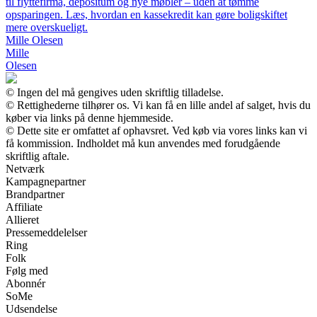
til flyttefirma, depositum og nye møbler – uden at tømme
opsparingen. Læs, hvordan en kassekredit kan gøre boligskiftet
mere overskueligt.
Mille Olesen
Mille
Olesen
© Ingen del må gengives uden skriftlig tilladelse.
© Rettighederne tilhører os. Vi kan få en lille andel af salget, hvis du
køber via links på denne hjemmeside.
© Dette site er omfattet af ophavsret. Ved køb via vores links kan vi
få kommission. Indholdet må kun anvendes med forudgående
skriftlig aftale.
Netværk
Kampagnepartner
Brandpartner
Affiliate
Allieret
Pressemeddelelser
Ring
Folk
Følg med
Abonnér
SoMe
Udsendelse