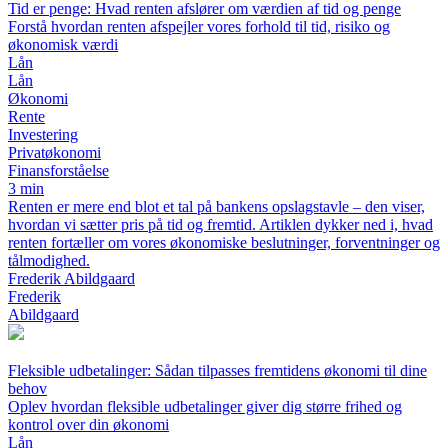
Tid er penge: Hvad renten afslører om værdien af tid og penge
Forstå hvordan renten afspejler vores forhold til tid, risiko og
økonomisk værdi
Lån
Lån
Økonomi
Rente
Investering
Privatøkonomi
Finansforståelse
3 min
Renten er mere end blot et tal på bankens opslagstavle – den viser,
hvordan vi sætter pris på tid og fremtid. Artiklen dykker ned i, hvad
renten fortæller om vores økonomiske beslutninger, forventninger og
tålmodighed.
Frederik Abildgaard
Frederik
Abildgaard
Fleksible udbetalinger: Sådan tilpasses fremtidens økonomi til dine
behov
Oplev hvordan fleksible udbetalinger giver dig større frihed og
kontrol over din økonomi
Lån