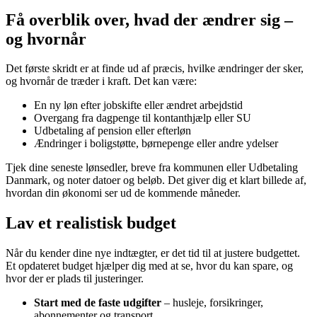
Få overblik over, hvad der ændrer sig –
og hvornår
Det første skridt er at finde ud af præcis, hvilke ændringer der sker,
og hvornår de træder i kraft. Det kan være:
En ny løn efter jobskifte eller ændret arbejdstid
Overgang fra dagpenge til kontanthjælp eller SU
Udbetaling af pension eller efterløn
Ændringer i boligstøtte, børnepenge eller andre ydelser
Tjek dine seneste lønsedler, breve fra kommunen eller Udbetaling
Danmark, og noter datoer og beløb. Det giver dig et klart billede af,
hvordan din økonomi ser ud de kommende måneder.
Lav et realistisk budget
Når du kender dine nye indtægter, er det tid til at justere budgettet.
Et opdateret budget hjælper dig med at se, hvor du kan spare, og
hvor der er plads til justeringer.
Start med de faste udgifter
– husleje, forsikringer,
abonnementer og transport.