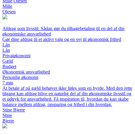
Mille Olesen
Mille
Olesen
Afdrag som livsstil: Sådan gør du tilbagebetaling til en del af din
økonomiske ansvarlighed
Gør dine afdrag til et aktivt valg og en vej til økonomisk frihed
Lån
Lån
Privatøkonomi
Gæld
Budget
Økonomisk ansvarlighed
Personlig økonomi
7 min
At betale af på gæld behøver ikke føles som en byrde. Med den rette
tilgang kan afdrag blive en naturlig del af din økonomiske livsstil og
et udtryk for ansvarlighed. Få inspiration til, hvordan du kan skabe
balance mellem afdrag, opsparing og frihed i din hverdag.
Stine Bjerre
Stine
Bjerre