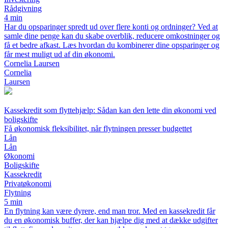
Rådgivning
4 min
Har du opsparinger spredt ud over flere konti og ordninger? Ved at
samle dine penge kan du skabe overblik, reducere omkostninger og
få et bedre afkast. Læs hvordan du kombinerer dine opsparinger og
får mest muligt ud af din økonomi.
Cornelia Laursen
Cornelia
Laursen
Kassekredit som flyttehjælp: Sådan kan den lette din økonomi ved
boligskifte
Få økonomisk fleksibilitet, når flytningen presser budgettet
Lån
Lån
Økonomi
Boligskifte
Kassekredit
Privatøkonomi
Flytning
5 min
En flytning kan være dyrere, end man tror. Med en kassekredit får
du en økonomisk buffer, der kan hjælpe dig med at dække udgifter