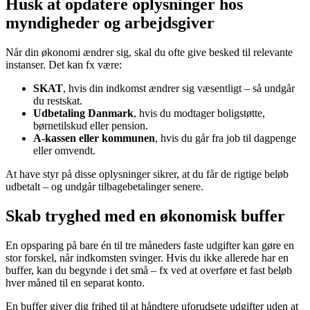
Husk at opdatere oplysninger hos
myndigheder og arbejdsgiver
Når din økonomi ændrer sig, skal du ofte give besked til relevante
instanser. Det kan fx være:
SKAT
, hvis din indkomst ændrer sig væsentligt – så undgår
du restskat.
Udbetaling Danmark
, hvis du modtager boligstøtte,
børnetilskud eller pension.
A-kassen eller kommunen
, hvis du går fra job til dagpenge
eller omvendt.
At have styr på disse oplysninger sikrer, at du får de rigtige beløb
udbetalt – og undgår tilbagebetalinger senere.
Skab tryghed med en økonomisk buffer
En opsparing på bare én til tre måneders faste udgifter kan gøre en
stor forskel, når indkomsten svinger. Hvis du ikke allerede har en
buffer, kan du begynde i det små – fx ved at overføre et fast beløb
hver måned til en separat konto.
En buffer giver dig frihed til at håndtere uforudsete udgifter uden at