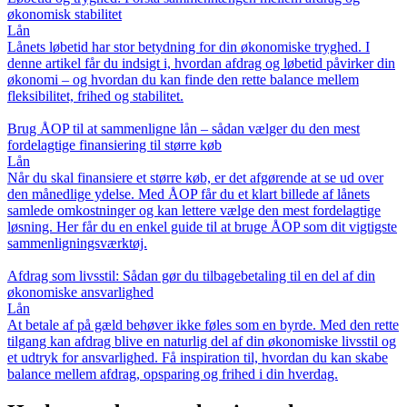
økonomisk stabilitet
Lån
Lånets løbetid har stor betydning for din økonomiske tryghed. I
denne artikel får du indsigt i, hvordan afdrag og løbetid påvirker din
økonomi – og hvordan du kan finde den rette balance mellem
fleksibilitet, frihed og stabilitet.
Brug ÅOP til at sammenligne lån – sådan vælger du den mest
fordelagtige finansiering til større køb
Lån
Når du skal finansiere et større køb, er det afgørende at se ud over
den månedlige ydelse. Med ÅOP får du et klart billede af lånets
samlede omkostninger og kan lettere vælge den mest fordelagtige
løsning. Her får du en enkel guide til at bruge ÅOP som dit vigtigste
sammenligningsværktøj.
Afdrag som livsstil: Sådan gør du tilbagebetaling til en del af din
økonomiske ansvarlighed
Lån
At betale af på gæld behøver ikke føles som en byrde. Med den rette
tilgang kan afdrag blive en naturlig del af din økonomiske livsstil og
et udtryk for ansvarlighed. Få inspiration til, hvordan du kan skabe
balance mellem afdrag, opsparing og frihed i din hverdag.