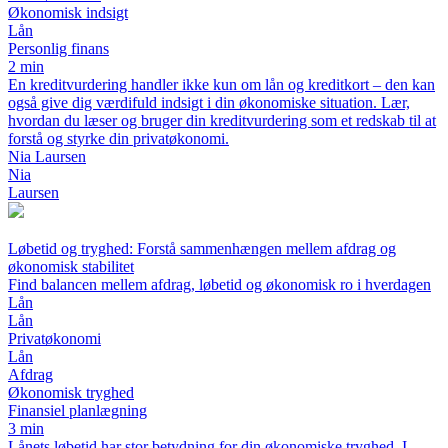
Økonomisk indsigt
Lån
Personlig finans
2 min
En kreditvurdering handler ikke kun om lån og kreditkort – den kan
også give dig værdifuld indsigt i din økonomiske situation. Lær,
hvordan du læser og bruger din kreditvurdering som et redskab til at
forstå og styrke din privatøkonomi.
Nia Laursen
Nia
Laursen
Løbetid og tryghed: Forstå sammenhængen mellem afdrag og
økonomisk stabilitet
Find balancen mellem afdrag, løbetid og økonomisk ro i hverdagen
Lån
Lån
Privatøkonomi
Lån
Afdrag
Økonomisk tryghed
Finansiel planlægning
3 min
Lånets løbetid har stor betydning for din økonomiske tryghed. I