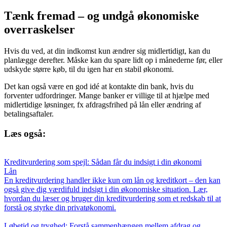
Tænk fremad – og undgå økonomiske
overraskelser
Hvis du ved, at din indkomst kun ændrer sig midlertidigt, kan du
planlægge derefter. Måske kan du spare lidt op i månederne før, eller
udskyde større køb, til du igen har en stabil økonomi.
Det kan også være en god idé at kontakte din bank, hvis du
forventer udfordringer. Mange banker er villige til at hjælpe med
midlertidige løsninger, fx afdragsfrihed på lån eller ændring af
betalingsaftaler.
Læs også:
Kreditvurdering som spejl: Sådan får du indsigt i din økonomi
Lån
En kreditvurdering handler ikke kun om lån og kreditkort – den kan
også give dig værdifuld indsigt i din økonomiske situation. Lær,
hvordan du læser og bruger din kreditvurdering som et redskab til at
forstå og styrke din privatøkonomi.
Løbetid og tryghed: Forstå sammenhængen mellem afdrag og