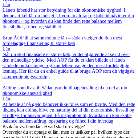
Lån
Lånets løbetid har stor betydning for din økonomiske tryghed. I
denne artikel får du indsigt i, hvordan afdrag og løbetid påvirker din
økonomi – og hvordan du kan finde den rette balance mellem
fleksibilitet, frihed og stabilitet.
Brug ÅOP til at sammenligne lån – sådan vælger du den mest
fordelagtige finansiering til større køb
Lån
Når du skal finansiere et større køb, er det afgørende at se ud over
den månedlige ydelse. Med ÅOP får du et klart billede af lånets
samlede omkostninger og kan lettere vælge den mest fordelagtige
løsning. Her får du en enkel guide til at bruge ÅOP som dit vigtigste
sammenligningsværktøj.
Afdrag som livsstil: Sådan gør du tilbagebetaling til en del af din
økonomiske ansvarlighed
Lån
At betale af på gæld behøver ikke føles som en byrde. Med den rette
tilgang kan afdrag blive en naturlig del af din økonomiske livsstil og
et udtryk for ansvarlighed. Få inspiration til, hvordan du kan skabe
balance mellem afdrag, opsparing og frihed i din hverdag.
Kviklån vs. banklån: Hvad skal du vælge?
Overvejer du at optage et lån, men er usikker på, hvilken type der
passer bedst til dig? Denne e-bog sammenligner fordele og ulemper