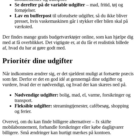
Se derefter på de variable udgifter
– mad, fritid, tøj og
fornøjelser.
Lav en bufferpost
til uforudsete udgifter, så du ikke bliver
presset, hvis vaskemaskinen går i stykker eller bilen skal på
værksted.
Der findes mange gratis budgetværktøjer online, som kan hjælpe dig
med at få overblikket. Det vigtigste er, at du får et realistisk billede
af, hvad du har at gøre godt med.
Prioritér dine udgifter
Når indkomsten ændrer sig, er det sjældent muligt at fortsætte præcis
som før. Derfor er det en god idé at gennemgå dine udgifter og
vurdere, hvad der er nødvendigt, og hvad der kan skæres ned på.
Nødvendige udgifter:
bolig, mad, el, varme, forsikringer og
transport.
Fleksible udgifter:
streamingtjenester, cafébesøg, shopping
og ferier.
Overvej, om du kan finde billigere alternativer – fx skifte
mobilabonnement, forhandle forsikringer eller købe dagligvarer
billigere. Små ændringer kan hurtigt mærkes på kontoen.