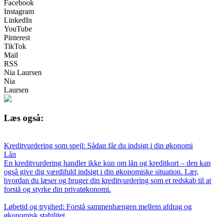
Facebook
Instagram
LinkedIn
YouTube
Pinterest
TikTok
Mail
RSS
Nia Laursen
Nia
Laursen
Læs også:
Kreditvurdering som spejl: Sådan får du indsigt i din økonomi
Lån
En kreditvurdering handler ikke kun om lån og kreditkort – den kan
også give dig værdifuld indsigt i din økonomiske situation. Lær,
hvordan du læser og bruger din kreditvurdering som et redskab til at
forstå og styrke din privatøkonomi.
Løbetid og tryghed: Forstå sammenhængen mellem afdrag og
økonomisk stabilitet