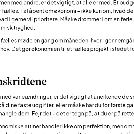
en med andre, er det vigtigt, at alle er med. Et budg
r fælles. Tal åbent om økonomi – ikke kun om, hvad der
d I gerne vil prioritere. Måske drømmer I om en ferie, 
omisk tryghed.
t fælles møde en gang om måneden, hvor I gennemgå
hov. Det gør økonomien til et fælles projekt i stedet for
mskridtene
 med vaneændringer, er det vigtigt at anerkende de 
 på dine faste udgifter, eller måske har du for første 
mangle dem. Fejr det – det er tegn på, at du er på rette
onomiske rutiner handler ikke om perfektion, men om