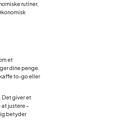
nomiske rutiner,
e økonomisk
som et
uger dine penge.
affe to-go eller
 Det giver et
at justere –
lig betyder