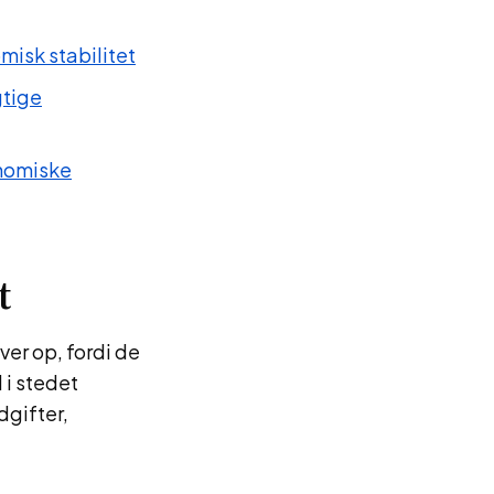
isk stabilitet
gtige
onomiske
t
ver op, fordi de
 i stedet
dgifter,