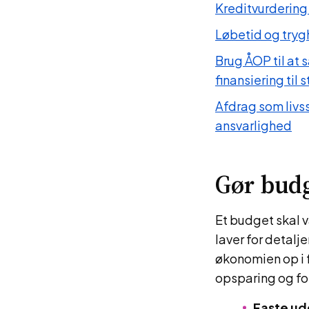
Kreditvurdering 
Løbetid og try
Brug ÅOP til at
finansiering til 
Afdrag som livss
ansvarlighed
Gør budg
Et budget skal v
laver for detalj
økonomien op i f
opsparing og fo
Faste ud