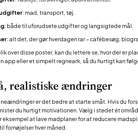
 udgifter
: mad, transport, tøj.
ng
: både til uforudsete udgifter og langsigtede mål.
ser
: alt det, der gør hverdagen rar – cafébesøg, biograf
ik over disse poster, kan du lettere se, hvor der er plad
n app eller et simpelt regneark, så du hurtigt kan føl
, realistiske ændringer
neændringer er det bedre at starte småt. Hvis du for
mister du hurtigt motivationen. Vælg i stedet ét område
or eksempel at lave madplaner for at reducere madspil
 til fornøjelser hver måned.