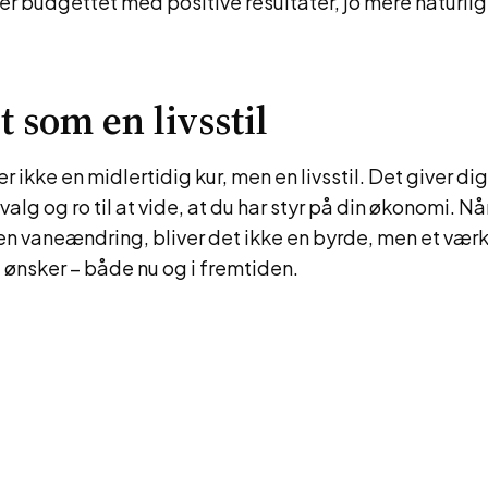
r budgettet med positive resultater, jo mere naturligt
t som en livsstil
 ikke en midlertidig kur, men en livsstil. Det giver dig 
alg og ro til at vide, at du har styr på din økonomi. Nå
 vaneændring, bliver det ikke en byrde, men et værkt
 ønsker – både nu og i fremtiden.