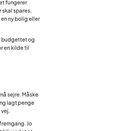
et fungerer
 skal spares,
en ny bolig eller
r budgettet og
 en kilde til
små sejre. Måske
gang lagt penge
 vej.
 fremgang. Jo