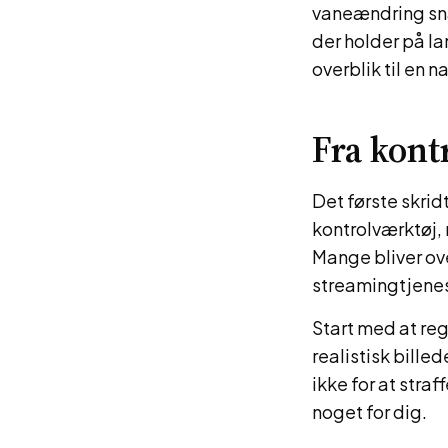
vaneændring snar
der holder på la
overblik til en n
Fra kont
Det første skrid
kontrolværktøj,
Mange bliver ove
streamingtjenest
Start med at reg
realistisk bille
ikke for at stra
noget for dig.