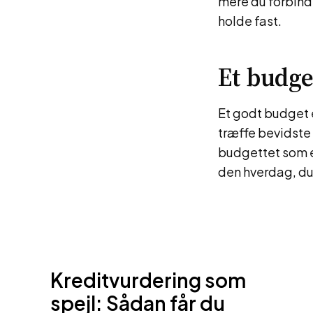
mere du forbinde
holde fast.
Et budge
Et godt budget er
træffe bevidste v
budgettet som en
den hverdag, du
Kreditvurdering som
spejl: Sådan får du