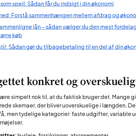
som spejl: Sådan får du indsigt i din økonomi
ghed: Forstå sammenhængen mellem afdrag og økonom
 sammenligne lån – sådan vælger du den mest fordela
større køb
til: Sådan gør du tilbagebetaling til en del af din øk
ettet konkret og overskuelig
ære simpelt nok til, at du faktisk bruger det. Mange gi
erede skemaer, der bliver uoverskuelige i længden. Del
å, men tydelige kategorier: faste udgifter, variable u
rnøjelser.
gifter
: husleje, forsikringer, abonnementer.