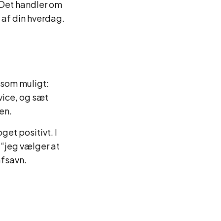
. Det handler om
 af din hverdag.
 som muligt:
vice, og sæt
en.
et positivt. I
 “jeg vælger at
afsavn.