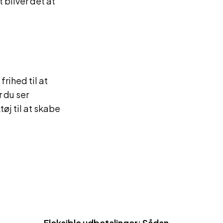
 bliver det at
frihed til at
r du ser
øj til at skabe
Fleksible udbetalinger: Sådan