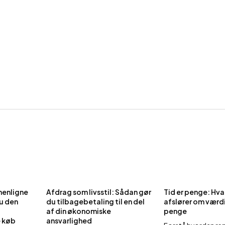
menligne
Afdrag som livsstil: Sådan gør
Tid er penge: Hv
du den
du tilbagebetaling til en del
afslører om værdi
af din økonomiske
penge
e køb
ansvarlighed