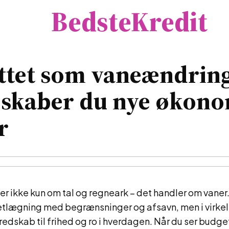
BedsteKredit
ttet som vaneændring
 skaber du nye økono
r
er ikke kun om tal og regneark – det handler om vane
tlægning med begrænsninger og afsavn, men i virkel
edskab til frihed og ro i hverdagen. Når du ser budge