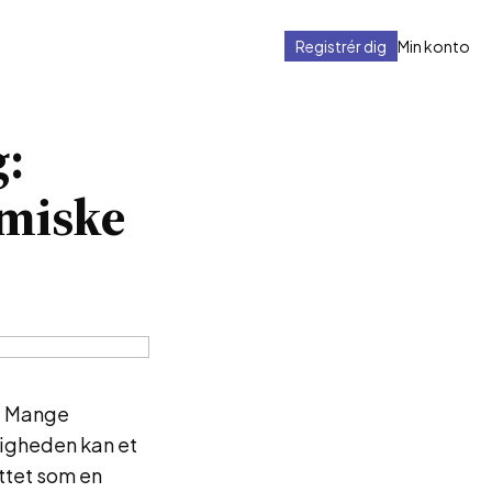
Registrér dig
Min konto
:
miske
r. Mange
igheden kan et
ttet som en