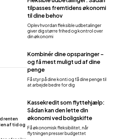
tilpasses fremtidens økonomi
til dine behov
Oplev hvordan fleksible udbetalinger
giver dig større frihed og kontrol over
din økonomi
Kombinér dine opsparinger –
og få mest muligt ud af dine
penge
Få styr på dine konti og få dine penge til
at arbejde bedre for dig
Kassekredit som flyttehjælp:
Sådan kan den lette din
økonomi ved boligskifte
ad renten
en af tid og
Få økonomisk fleksibilitet, når
flytningen presser budgettet