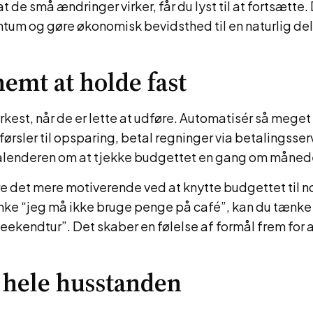
at de små ændringer virker, får du lyst til at fortsætte
um og gøre økonomisk bevidsthed til en naturlig del
nemt at holde fast
rkest, når de er lette at udføre. Automatisér så meget
førsler til opsparing, betal regninger via betalingsser
kalenderen om at tjekke budgettet en gang om måned
 det mere motiverende ved at knytte budgettet til nog
ænke “jeg må ikke bruge penge på café”, kan du tænke
weekendtur”. Det skaber en følelse af formål frem for 
 hele husstanden