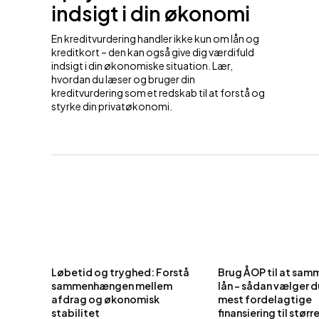
indsigt i din økonomi
En kreditvurdering handler ikke kun om lån og
kreditkort – den kan også give dig værdifuld
indsigt i din økonomiske situation. Lær,
hvordan du læser og bruger din
kreditvurdering som et redskab til at forstå og
styrke din privatøkonomi.
Løbetid og tryghed: Forstå
Brug ÅOP til at sam
sammenhængen mellem
lån – sådan vælger 
afdrag og økonomisk
mest fordelagtige
stabilitet
finansiering til størr