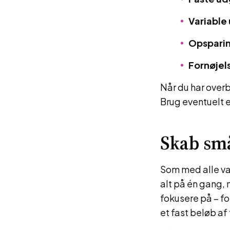
Variable
Opspari
Fornøjel
Når du har overbl
Brug eventuelt e
Skab små
Som med alle va
alt på én gang, 
fokusere på – f
et fast beløb af