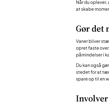
Når du oplever, 
at skabe moment
Gør det 
Vaner bliver stæ
opret faste over
påmindelser i 
Du kan også gøre
stedet for at t
spare op til en 
Involver