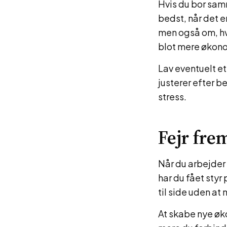
Hvis du bor samm
bedst, når det e
men også om, hva
blot mere økon
Lav eventuelt e
justerer efter be
stress.
Fejr fre
Når du arbejder
har du fået styr
til side uden at 
At skabe nye øk