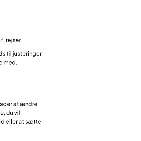
, rejser.
s til justeringer.
ge med.
søger at ændre
, du vil
d eller at sætte