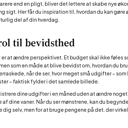
ere end en pligt, bliver det lettere at skabe nye øko
ng sigt. Her får du inspiration til, hvordan du kan gør
aturlig del af din hverdag.
rol til bevidsthed
t er at ændre perspektivet. Et budget skal ikke føles 
 men som en måde at blive bevidst om, hvordan du br
rraskede, når de ser, hvor meget små udgifter – som k
er – faktisk fylder i det samlede billede.
istrere dine udgifter i en måned uden at ændre noget.
de af dine vaner. Når du ser mønstrene, kan du begynde 
ffe dig selv, men for at bruge pengene på det, der virke